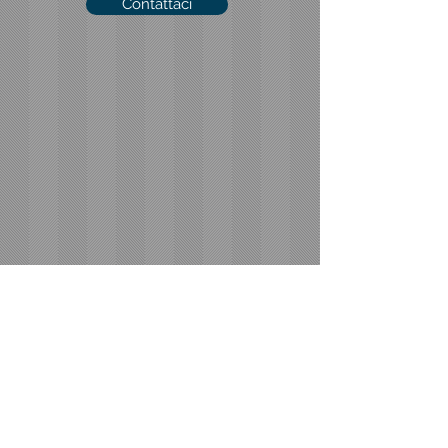
Contattaci
CONTATTI
Email:
studio@gattifortuna.it