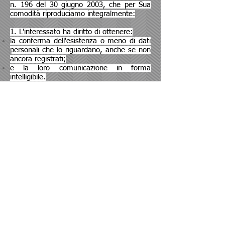
n. 196 del 30 giugno 2003, che per Sua
comodità riproduciamo integralmente:
1. L'interessato ha diritto di ottenere:
la conferma dell'esistenza o meno di dati
personali che lo riguardano, anche se non
ancora registrati;
e la loro comunicazione in forma
intelligibile.
2. L'interessato ha diritto di ottenere
l'indicazione:
dell'origine dei dati personali;
delle finalità e modalità di trattamento;
della logica applicata in caso di
trattamento effettuato con l'ausilio di
strumenti elettronici;
degli estremi identificativi del titolare, dei
responsabili e del rappresentante
designato ai sensi dell'art.5 comma 2;
dei soggetti o delle categorie di soggetti ai
quali i dati personali possono essere
comunicati o che possono venirne a
conoscenza in qualità di rappresentante
designato nel territorio dello Stato, di