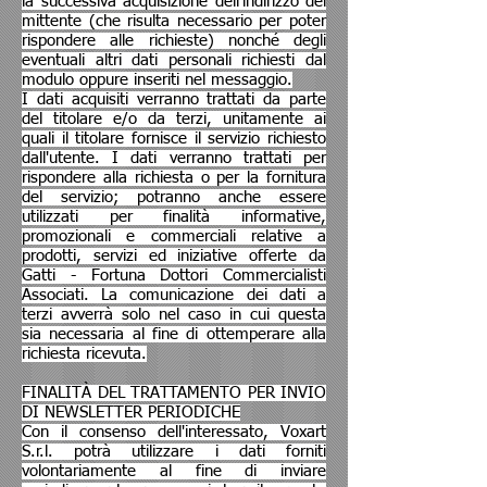
la successiva acquisizione dell'indirizzo del
mittente (che risulta necessario per poter
rispondere alle richieste) nonché degli
eventuali altri dati personali richiesti dal
modulo oppure inseriti nel messaggio.
I dati acquisiti verranno trattati da parte
del titolare e/o da terzi, unitamente ai
quali il titolare fornisce il servizio richiesto
dall'utente. I dati verranno trattati per
rispondere alla richiesta o per la fornitura
del servizio; potranno anche essere
utilizzati per finalità informative,
promozionali e commerciali relative a
prodotti, servizi ed iniziative offerte da
Gatti - Fortuna Dottori Commercialisti
Associati. La comunicazione dei dati a
terzi avverrà solo nel caso in cui questa
sia necessaria al fine di ottemperare alla
richiesta ricevuta.
FINALITÀ DEL TRATTAMENTO PER INVIO
DI NEWSLETTER PERIODICHE
Con il consenso dell'interessato, Voxart
S.r.l. potrà utilizzare i dati forniti
volontariamente al fine di inviare