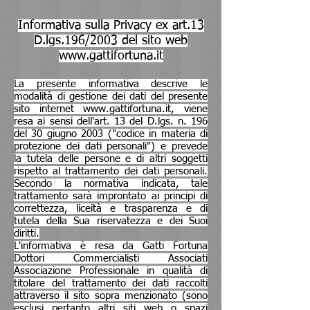
Informativa sulla Privacy ex art.13
D.lgs.196/2003 del sito web
www.gattifortuna.it
La presente informativa descrive le
modalità di gestione dei dati del presente
sito internet
www.gattifortuna.it
, viene
resa ai sensi dell'art. 13 del D.lgs. n. 196
del 30 giugno 2003 ("codice in materia di
protezione dei dati personali") e prevede
la tutela delle persone e di altri soggetti
rispetto al trattamento dei dati personali.
Secondo la normativa indicata, tale
trattamento sarà improntato ai principi di
correttezza, liceità e trasparenza e di
tutela della Sua riservatezza e dei Suoi
diritti.
L'informativa è resa da Gatti Fortuna
Dottori Commercialisti Associati
Associazione Professionale in qualità di
titolare del trattamento dei dati raccolti
attraverso il sito sopra menzionato (sono
esclusi pertanto altri siti web o spazi