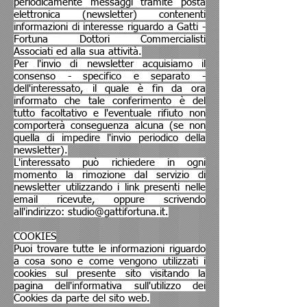
periodicamente messaggi tramite posta
elettronica (newsletter) contenenti
informazioni di interesse riguardo a Gatti -
Fortuna Dottori Commercialisti
Associati ed alla sua attività.
Per l'invio di newsletter acquisiamo il
consenso - specifico e separato -
dell'interessato, il quale è fin da ora
informato che tale conferimento è del
tutto facoltativo e l'eventuale rifiuto non
comporterà conseguenza alcuna (se non
quella di impedire l'invio periodico della
newsletter).
L'interessato può richiedere in ogni
momento la rimozione dal servizio di
newsletter utilizzando i link presenti nelle
email ricevute, oppure scrivendo
all'indirizzo:
studio@gattifortuna.it
.
COOKIES
Puoi trovare tutte le informazioni riguardo
a cosa sono e come vengono utilizzati i
cookies sul presente sito visitando la
pagina dell'informativa sull'utilizzo dei
Cookies da parte del sito web.