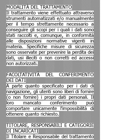
MODALITÀ DEL TRATTAMENTO
Il trattamento viene effettuato attraverso
strumenti automatizzati e/o manualmente
per il tempo strettamente necessario a
conseguire gli scopi per i quali i dati sono
stati raccolti e, comunque, in conformità
alle disposizioni normative vigenti in
materia. Specifiche misure di sicurezza
sono osservate per prevenire la perdita dei
dati, usi illeciti o non corretti ed accessi
non autorizzati.
FACOLTATIVITÀ DEL CONFERIMENTO
DEI DATI
A parte quanto specificato per i dati di
navigazione, gli utenti sono liberi di fornire
(o non fornire) i propri dati personali. Il
loro mancato conferimento può
comportare unicamente l'impossibilità di
ottenere quanto richiesto.
TITOLARE, RESPONSABILI E CATEGORIE
DI INCARICATI
Il Titolare e Responsabile del trattamento