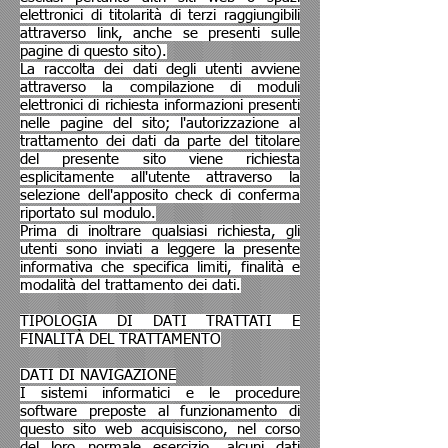
elettronici di titolarità di terzi raggiungibili
attraverso link, anche se presenti sulle
pagine di questo sito).
La raccolta dei dati degli utenti avviene
attraverso la compilazione di moduli
elettronici di richiesta informazioni presenti
nelle pagine del sito; l'autorizzazione al
trattamento dei dati da parte del titolare
del presente sito viene richiesta
esplicitamente all'utente attraverso la
selezione dell'apposito check di conferma
riportato sul modulo.
Prima di inoltrare qualsiasi richiesta, gli
utenti sono inviati a leggere la presente
informativa che specifica limiti, finalità e
modalità del trattamento dei dati.
TIPOLOGIA DI DATI TRATTATI E
FINALITÀ DEL TRATTAMENTO
DATI DI NAVIGAZIONE
I sistemi informatici e le procedure
software preposte al funzionamento di
questo sito web acquisiscono, nel corso
del loro normale esercizio, alcuni dati