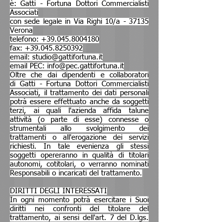
è: Gatti - Fortuna Dottori Commercialisti
Associati
con sede legale in Via Righi 10/a - 37135
Verona
telefono:
+39.045.8004180
fax:
+39.045.8250392
email:
studio@gattifortuna.it
email PEC:
info@pec.gattifortuna.it
Oltre che dai dipendenti e collaboratori
di Gatti - Fortuna Dottori Commercialisti
Associati, il trattamento dei dati personali
potrà essere effettuato anche da soggetti
terzi, ai quali l'azienda affida talune
attività (o parte di esse) connesse o
strumentali allo svolgimento dei
trattamenti o all'erogazione dei servizi
richiesti. In tale evenienza gli stessi
soggetti opereranno in qualità di titolari
autonomi, cotitolari, o verranno nominati
Responsabili o incaricati del trattamento.
DIRITTI DEGLI INTERESSATI
In ogni momento potrà esercitare i Suoi
diritti nei confronti del titolare del
trattamento, ai sensi dell'art. 7 del D.lgs.