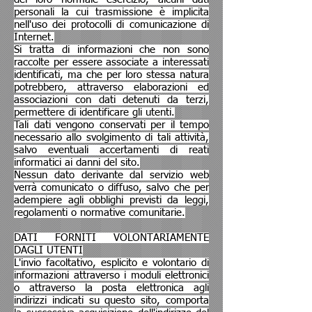
personali la cui trasmissione è implicita
nell'uso dei protocolli di comunicazione di
Internet.
Si tratta di informazioni che non sono
raccolte per essere associate a interessati
identificati, ma che per loro stessa natura
potrebbero, attraverso elaborazioni ed
associazioni con dati detenuti da terzi,
permettere di identificare gli utenti.
Tali dati vengono conservati per il tempo
necessario allo svolgimento di tali attività,
salvo eventuali accertamenti di reati
informatici ai danni del sito.
Nessun dato derivante dal servizio web
verrà comunicato o diffuso, salvo che per
adempiere agli obblighi previsti da leggi,
regolamenti o normative comunitarie.
DATI FORNITI VOLONTARIAMENTE
DAGLI UTENTI
L'invio facoltativo, esplicito e volontario di
informazioni attraverso i moduli elettronici
o attraverso la posta elettronica agli
indirizzi indicati su questo sito, comporta