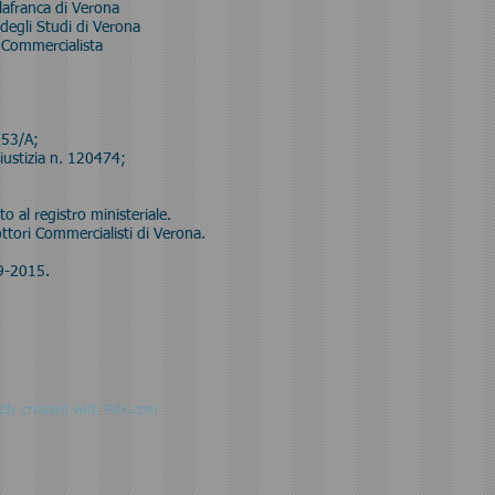
lafranca di Verona
degli Studi di Verona
e Commercialista
053/A;
 Giustizia n. 120474;
o al registro ministeriale.
ori Commercialisti di Verona.
09-2015.
dly created with
Wix.com