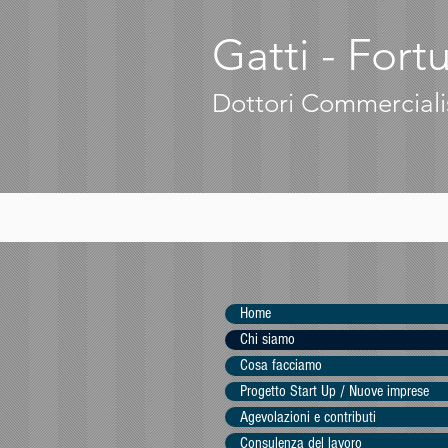
Gatti - Fort
Dottori Commercialis
Home
Chi siamo
Cosa facciamo
Progetto Start Up / Nuove imprese
Agevolazioni e contributi
Consulenza del lavoro