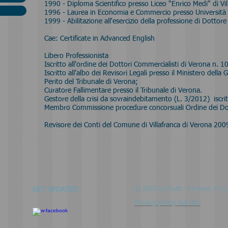
1990 - Diploma Scientifico presso Liceo "Enrico Medi" di Vil
1996 - Laurea in Economia e Commercio presso Università 
1999 - Abilitazione all'esercizio della professione di Dottor
Cae: Certificate in Advanced English
Libero Professionista
Iscritto all'ordine dei Dottori Commercialisti di Verona n. 1
Iscritto all'albo dei Revisori Legali presso il Ministero della
Perito del Tribunale di Verona;
Curatore Fallimentare presso il Tribunale di Verona.
Gestore della crisi da sovraindebitamento (L. 3/2012) iscritt
Membro Commissione procedure concorsuali Ordine dei Dott
Revisore dei Conti del Comune di Villafranca di Verona 20
© 2022 by Gatti - Fortuna. Prou
GET UPDATED
Privacy policy del sito