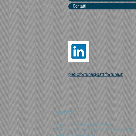
Contatti
pietrofortuna@gattifortuna.it
CONTATTI
Email:
studio@gattifortuna.it
Indirizzo:
Via Righi 10/a 37135 Verona, Italy
Telefono: 0458004180