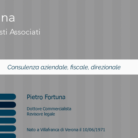
una
ti Associati
Consulenza aziendale, fiscale, direzionale
Pietro Fortuna
Dottore Commercialista
Revisore legale
Nato a Villafranca di Verona il 10/06/1971